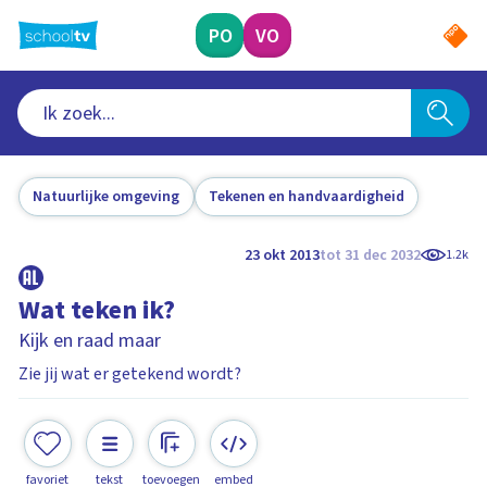
Ga
naar
PO
VO
hoofdinhoud
Natuurlijke omgeving
Tekenen en handvaardigheid
23 okt 2013
tot 31 dec 2032
1.2k
Wat teken ik?
Kijk en raad maar
Zie jij wat er getekend wordt?
favoriet
tekst
toevoegen
embed