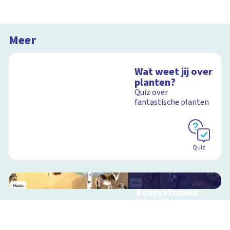
Meer
Wat weet jij over
planten?
Quiz over
fantastische planten
Quiz
Ecosystemen
Interactieve
schoolplaat over de
Veluwe