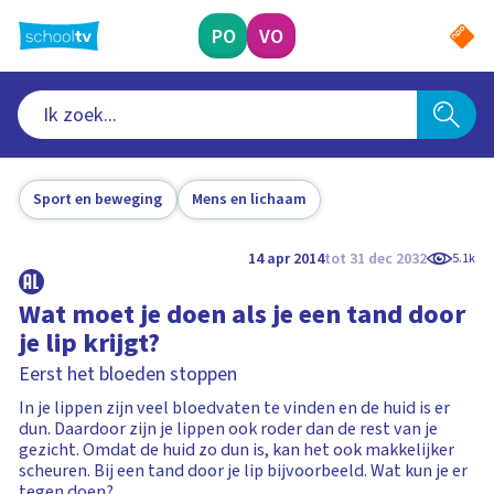
Ga
naar
PO
VO
hoofdinhoud
Sport en beweging
Mens en lichaam
14 apr 2014
tot 31 dec 2032
5.1k
Wat moet je doen als je een tand door
je lip krijgt?
Eerst het bloeden stoppen
In je lippen zijn veel bloedvaten te vinden en de huid is er
dun. Daardoor zijn je lippen ook roder dan de rest van je
gezicht. Omdat de huid zo dun is, kan het ook makkelijker
scheuren. Bij een tand door je lip bijvoorbeeld. Wat kun je er
tegen doen?