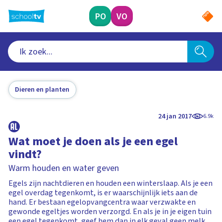
Ga
naar
PO
VO
hoofdinhoud
Dieren en planten
24 jan 2017
6.9k
Wat moet je doen als je een egel
vindt?
Warm houden en water geven
Egels zijn nachtdieren en houden een winterslaap. Als je een
egel overdag tegenkomt, is er waarschijnlijk iets aan de
hand. Er bestaan egelopvangcentra waar verzwakte en
gewonde egeltjes worden verzorgd. En als je in je eigen tuin
een egel tegenkomt, geef hem dan in elk geval geen melk,