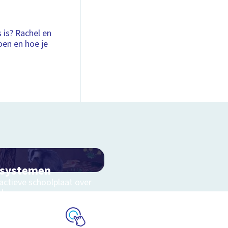
 is? Rachel en
oen en hoe je
osystemen
actieve schoolplaat over
eluwe