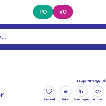
PO
VO
1.3k
14 apr 2021
er
favoriet
tekst
toevoegen
embed