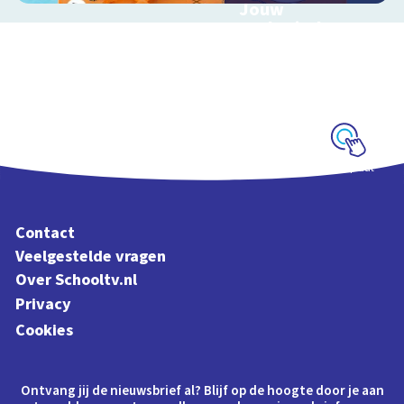
Jouw
ecologische
voetafdruk
Ontdek hoe jouw
levensstijl invloed
heeft op de aarde
Schoolplaat
Contact
Veelgestelde vragen
Over Schooltv.nl
Privacy
Cookies
Ontvang jij de nieuwsbrief al? Blijf op de hoogte door je aan