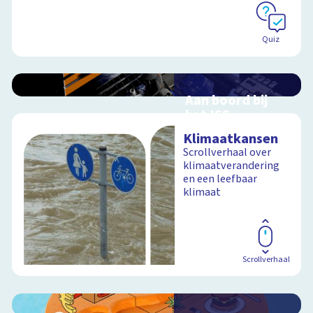
Quiz
Aan boord bij
het ISS
Interactieve
Klimaatkansen
schoolplaat over de
Scrollverhaal over
ruimtevaart
klimaatverandering
en een leefbaar
klimaat
Schoolplaat
Scrollverhaal