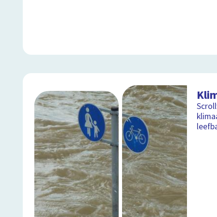
Kli
Scrol
klima
leefb