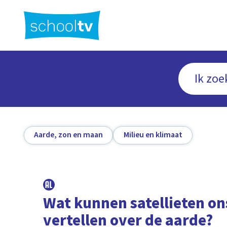
Ga
naar
hoofdinhoud
Aarde, zon en maan
Milieu en klimaat
Wat kunnen satellieten on
vertellen over de aarde?