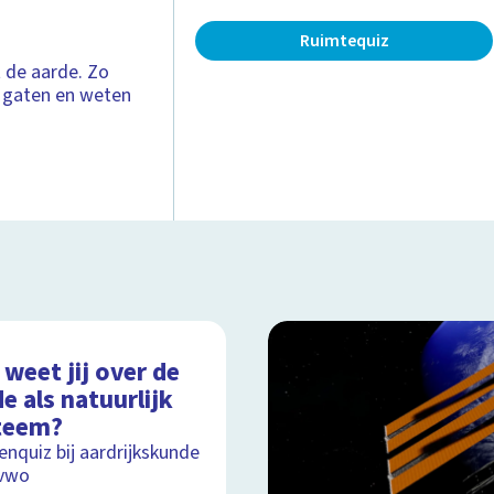
Ruimtequiz
 de aarde. Zo
e gaten en weten
weet jij over de
e als natuurlijk
teem?
nquiz bij aardrijkskunde
 vwo