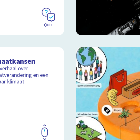
Quiz
maatkansen
lverhaal over
atverandering en een
aar klimaat