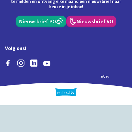
te melden en ontvang elke maand een nieuwsbrief naar
keuze in je inbox!
Nieuwsbrief PO
Nieuwsbrief VO
Volg ons!
Extra's
Schooltv biedt meer
Quiz
Schoolplaat
Tijd
dan video's! Ontdek