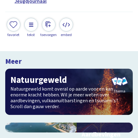
Jeugdjournaal
favoriet
tekst
toevoegen
embed
Meer
Natuurgeweld
Natuurgeweld komt overal op aarde voor en kan
Thema
enorme kracht hebben. Wil je meer weten over
aardbevingen, vulkaanuitbarstingen en tsunami's?
Scroll dan gauw verder.
Vulkaan met bakpoeder
Proefjes - Kindertijd
Aardbevingen
6:18