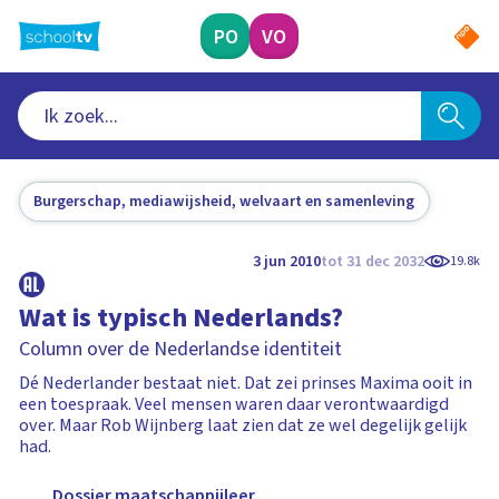
Ga
naar
PO
VO
hoofdinhoud
Burgerschap, mediawijsheid, welvaart en samenleving
3 jun 2010
tot 31 dec 2032
19.8k
Wat is typisch Nederlands?
Column over de Nederlandse identiteit
Dé Nederlander bestaat niet. Dat zei prinses Maxima ooit in
een toespraak. Veel mensen waren daar verontwaardigd
over. Maar Rob Wijnberg laat zien dat ze wel degelijk gelijk
had.
Dossier maatschappijleer