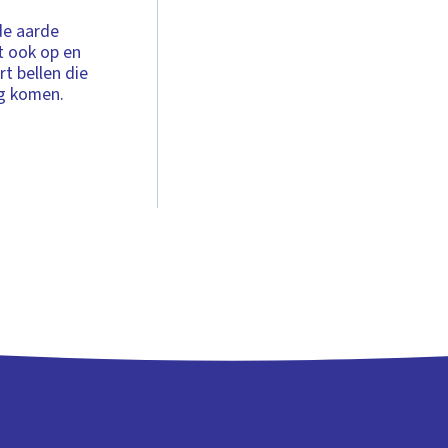
de aarde
t ook op en
t bellen die
g komen.