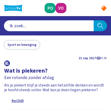
Ga
naar
PO
VO
hoofdinhoud
Sport en beweging
21 sep 2017
1.6k
Wat is piekeren?
Een rotonde zonder afslag
Als je piekert blijf je steeds aan hetzelfde denken en wordt
je hoofd steeds voller. Wat kun je doen tegen piekeren?
ReChill