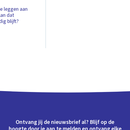
te leggen aan
kan dat
ig blijft?
Ontvang jij de nieuwsbrief al? Blijf op de
hoogte door je aan te melden en ontvang elke