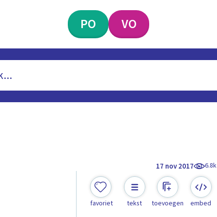
PO
VO
6.8k
17 nov 2017
favoriet
tekst
toevoegen
embed