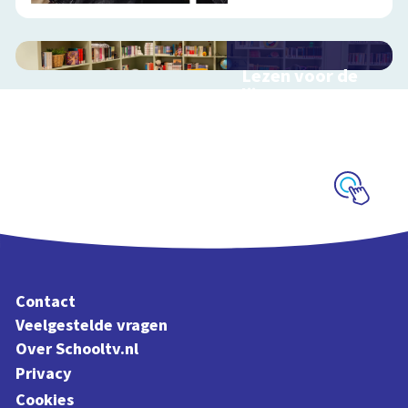
Lezen voor de
lijst
Hulp bij het
uitzoeken van een
boek voor de leeslijst
Schoolplaat
Contact
Veelgestelde vragen
Over Schooltv.nl
Privacy
Cookies