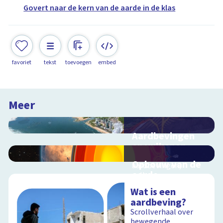
Govert naar de kern van de aarde in de klas
favoriet
tekst
toevoegen
embed
Meer
Aardbevingen
en vulkanen
Hoe ontstaan
Opbouw van de
aardbevingen,
aarde
vulkanen en
tsunami's?
Interactieve
Wat is een
schoolplaat over
aardbeving?
aardlagen
Scrollverhaal over
bewegende
Schoolplaat