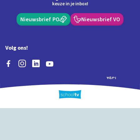
keuze in je inbox!
Nieuwsbrief PO
Nieuwsbrief VO
Volg ons!
Extra's
Schooltv biedt meer
Quiz
Schoolplaat
Tijd
dan video's! Ontdek
onze extra inhoud: