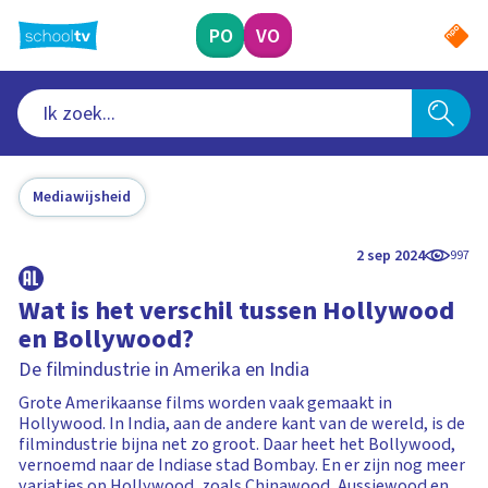
Ga
naar
PO
VO
hoofdinhoud
Mediawijsheid
2 sep 2024
997
Wat is het verschil tussen Hollywood
en Bollywood?
De filmindustrie in Amerika en India
Grote Amerikaanse films worden vaak gemaakt in
Hollywood. In India, aan de andere kant van de wereld, is de
filmindustrie bijna net zo groot. Daar heet het Bollywood,
vernoemd naar de Indiase stad Bombay. En er zijn nog meer
variaties op Hollywood, zoals Chinawood, Aussiewood en