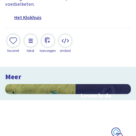
voedselketen.
Het Klokhuis
favoriet
tekst
toevoegen
embed
Meer
Leven in de
sloot
Interactieve
schoolplaat over het
slootleven