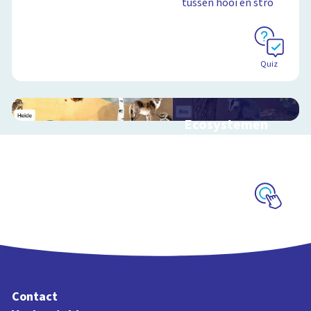
tussen hooi en stro
Quiz
Ecosystemen
Interactieve
schoolplaat over de
Veluwe
Schoolplaat
Contact