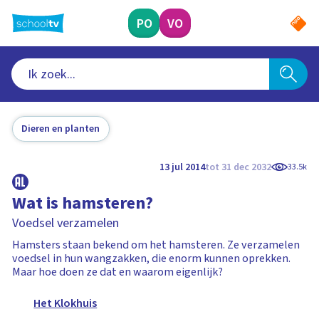
Ga
naar
PO
VO
hoofdinhoud
Dieren en planten
13 jul 2014
tot 31 dec 2032
33.5k
Wat is hamsteren?
Voedsel verzamelen
Hamsters staan bekend om het hamsteren. Ze verzamelen
voedsel in hun wangzakken, die enorm kunnen oprekken.
Maar hoe doen ze dat en waarom eigenlijk?
Het Klokhuis