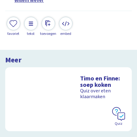
Willem Wever
favoriet
tekst
toevoegen
embed
Meer
Timo en Finne:
soep koken
Quiz over eten
klaarmaken
Quiz