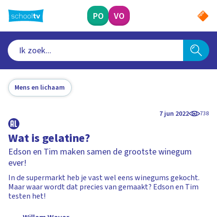
Ga
naar
PO
VO
hoofdinhoud
Mens en lichaam
7 jun 2022
738
Wat is gelatine?
Edson en Tim maken samen de grootste winegum
ever!
In de supermarkt heb je vast wel eens winegums gekocht.
Maar waar wordt dat precies van gemaakt? Edson en Tim
testen het!