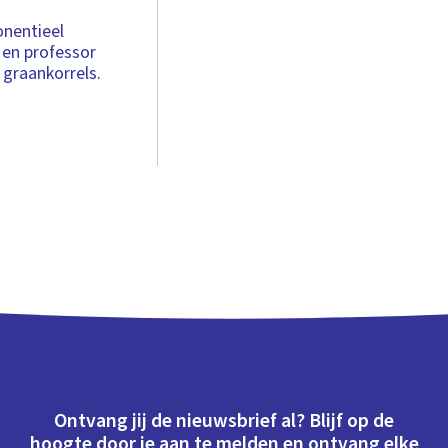
onentieel
 en professor
graankorrels.
Ontvang jij de nieuwsbrief al? Blijf op de
hoogte door je aan te melden en ontvang elke