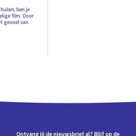
huilen, ben je
elige film. Door
et gevoel van
Ontvang jij de nieuwsbrief al? Blijf op de