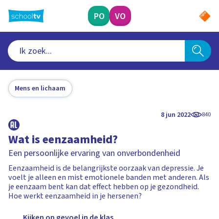
Ga
naar
PO
VO
hoofdinhoud
Mens en lichaam
8 jun 2022
840
Wat is eenzaamheid?
Een persoonlijke ervaring van onverbondenheid
Eenzaamheid is de belangrijkste oorzaak van depressie. Je
voelt je alleen en mist emotionele banden met anderen. Als
je eenzaam bent kan dat effect hebben op je gezondheid.
Hoe werkt eenzaamheid in je hersenen?
Kijken op gevoel in de klas