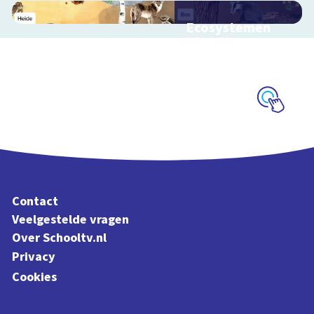
Ecosystemen
Interactieve
schoolplaat over de
Veluwe
Schoolplaat
Contact
Veelgestelde vragen
Over Schooltv.nl
Privacy
Cookies