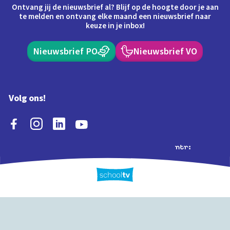
Ontvang jij de nieuwsbrief al? Blijf op de hoogte door je aan
te melden en ontvang elke maand een nieuwsbrief naar
keuze in je inbox!
Nieuwsbrief PO
Nieuwsbrief VO
Volg ons!
Extra's
Schooltv biedt meer
Quiz
Schoolplaat
Tijd