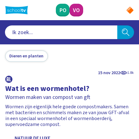
Ga
naar
PO
VO
hoofdinhoud
Dieren en planten
15 nov 2022
1.8k
Wat is een wormenhotel?
Wormen maken van compost van gft
Wormen zijn eigenlijk hele goede compostmakers. Samen
met bacteriën en schimmels maken ze van jouw GFT-afval
in een speciaal wormenhotel of wormenboerderij,
supervoedzame compost.
NATUUR DE LUXE