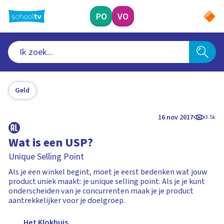
Ga
naar
PO
VO
hoofdinhoud
Geld
16 nov 2017
3.5k
Wat is een USP?
Unique Selling Point
Als je een winkel begint, moet je eerst bedenken wat jouw
product uniek maakt: je unique selling point. Als je je kunt
onderscheiden van je concurrenten maak je je product
aantrekkelijker voor je doelgroep.
Het Klokhuis