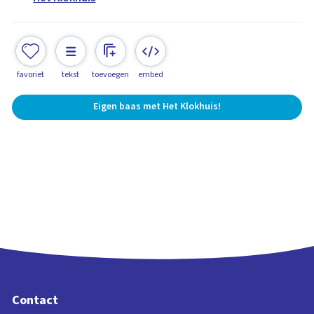
favoriet
tekst
toevoegen
embed
Eigen baas met Het Klokhuis!
Contact