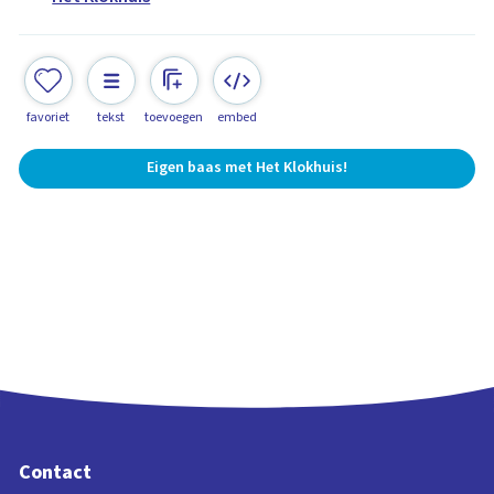
favoriet
tekst
toevoegen
embed
Eigen baas met Het Klokhuis!
Contact