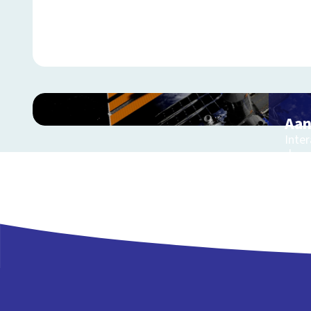
Aan
Inter
de r