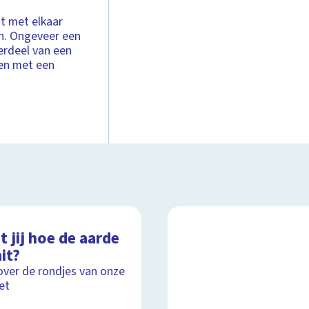
ht met elkaar
n. Ongeveer een
derdeel van een
ien met een
 jij hoe de aarde
it?
over de rondjes van onze
et