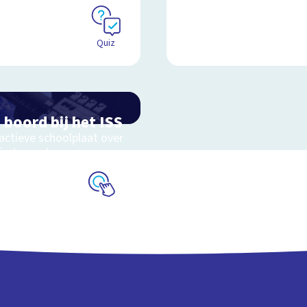
Quiz
 boord bij het ISS
actieve schoolplaat over
uimtevaart
Schoolplaat