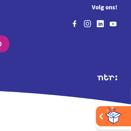
Volg ons!
O
Extra's