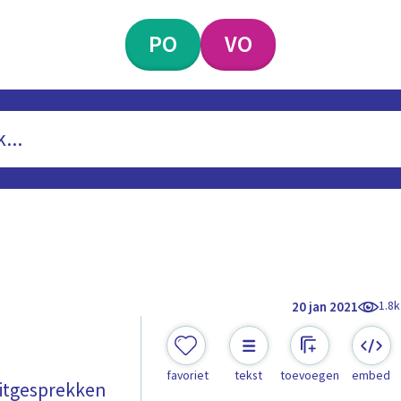
PO
VO
1.8k
20 jan 2021
favoriet
tekst
toevoegen
embed
pitgesprekken