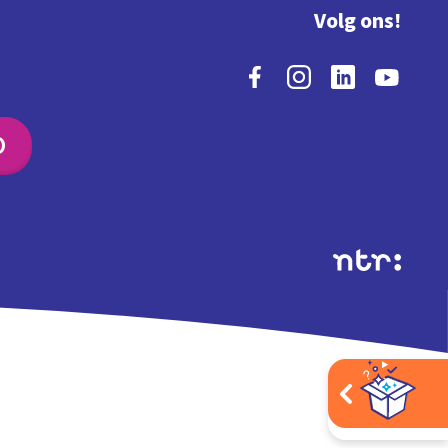
Volg ons!
O
Extra's