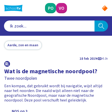
Ga
naar
PO
VO
hoofdinhoud
Aarde, zon en maan
18 feb 2019
5.1k
Wat is de magnetische noordpool?
Twee noordpolen
Een kompas, dat gebruikt wordt bij navigatie, wijst altijd
naar het noorden. Die naald wijst alleen niet naar de
geografische Noordpool, maar naar de magnetische
noordpool. Deze pool verschuift heel geleidelijk.
NOS op 3