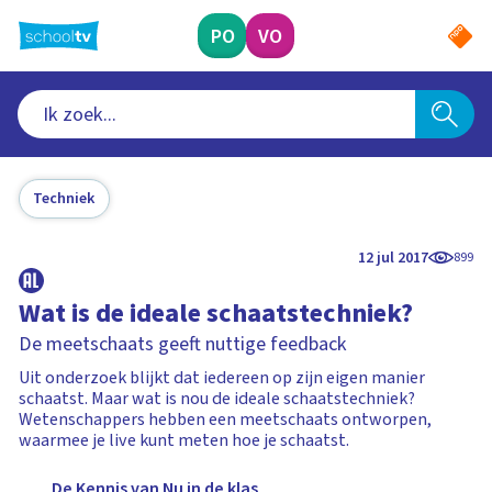
Ga
naar
PO
VO
hoofdinhoud
Techniek
12 jul 2017
899
Wat is de ideale schaatstechniek?
De meetschaats geeft nuttige feedback
Uit onderzoek blijkt dat iedereen op zijn eigen manier
schaatst. Maar wat is nou de ideale schaatstechniek?
Wetenschappers hebben een meetschaats ontworpen,
waarmee je live kunt meten hoe je schaatst.
De Kennis van Nu in de klas