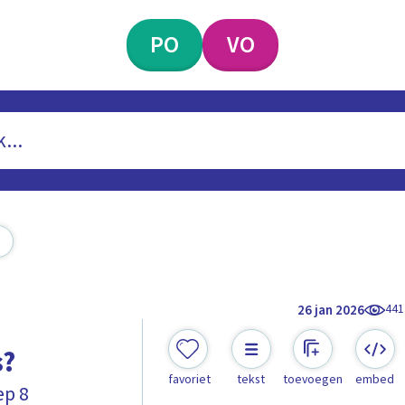
PO
VO
441
26 jan 2026
s?
favoriet
tekst
toevoegen
embed
ep 8