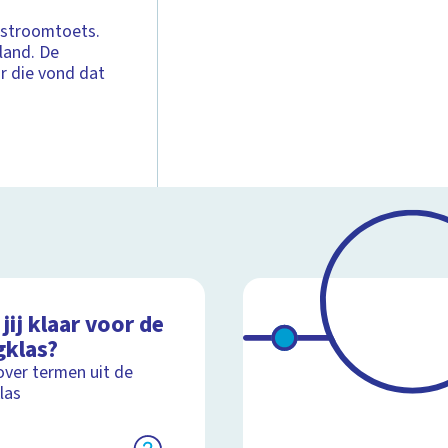
orstroomtoets.
rland. De
r die vond dat
jij klaar voor de
gklas?
over termen uit de
las