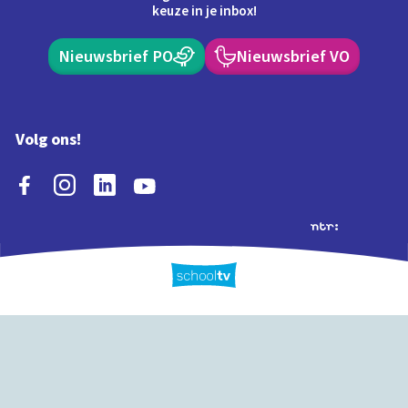
keuze in je inbox!
Nieuwsbrief PO
Nieuwsbrief VO
Volg ons!
Extra's
Schooltv biedt meer
Quiz
Schoolplaat
Tijd
dan video's! Ontdek
onze extra inhoud: