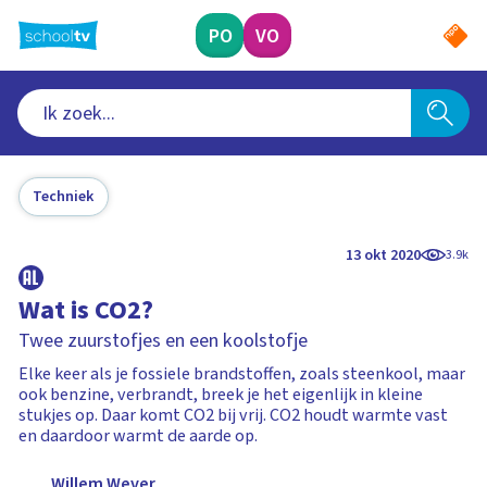
Ga
naar
PO
VO
hoofdinhoud
Techniek
13 okt 2020
3.9k
Wat is CO2?
Twee zuurstofjes en een koolstofje
Elke keer als je fossiele brandstoffen, zoals steenkool, maar
ook benzine, verbrandt, breek je het eigenlijk in kleine
stukjes op. Daar komt CO2 bij vrij. CO2 houdt warmte vast
en daardoor warmt de aarde op.
Willem Wever