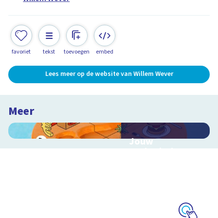
favoriet
tekst
toevoegen
embed
Lees meer op de website van Willem Wever
Meer
Jouw
ecologische
voetafdruk
Ontdek hoe jouw
levensstijl invloed
heeft op de aarde