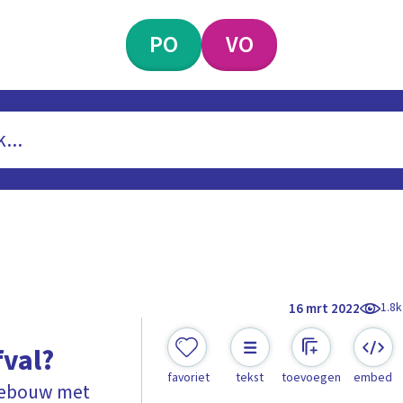
PO
VO
1.8k
16 mrt 2022
fval?
favoriet
tekst
toevoegen
embed
 gebouw met