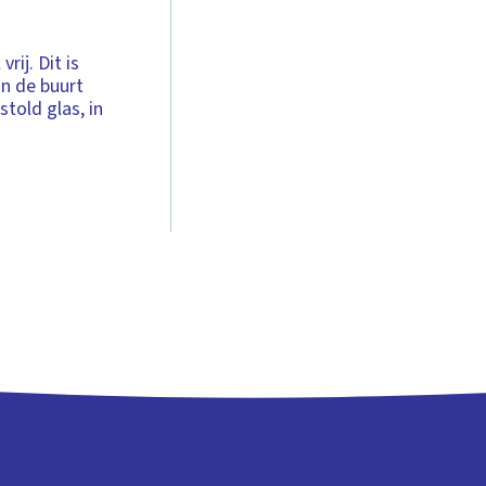
rij. Dit is
 in de buurt
told glas, in