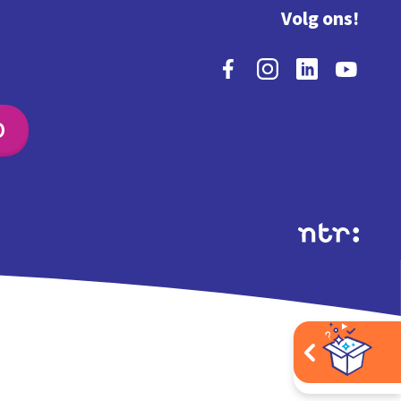
Volg ons!
O
Extra's