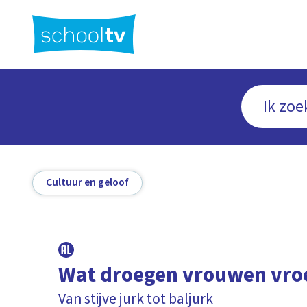
Ga
naar
hoofdinhoud
Cultuur en geloof
Wat droegen vrouwen vro
Van stijve jurk tot baljurk