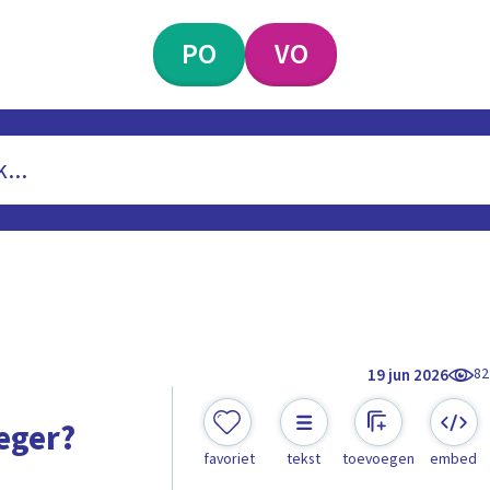
PO
VO
82
19 jun 2026
eger?
favoriet
tekst
toevoegen
embed