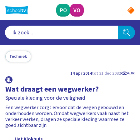
Ga
naar
PO
VO
hoofdinhoud
Techniek
14 apr 2014
tot 31 dec 2032
6.8k
Wat draagt een wegwerker?
Speciale kleding voor de veiligheid
Een wegwerker zorgt ervoor dat de wegen gebouwd en
onderhouden worden. Omdat wegwerkers vaak naast het
verkeer werken, dragen ze speciale kleding waarmee ze
goed zichtbaar zijn.
Het Klokhuis