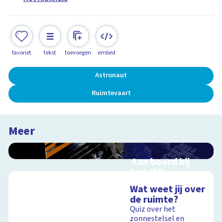
favoriet
tekst
toevoegen
embed
Astronaut
Ruimtevaart
Meer
Aan boord bij
het ISS
Interactieve
Wat weet jij over
schoolplaat over de
de ruimte?
ruimtevaart
Quiz over het
zonnestelsel en