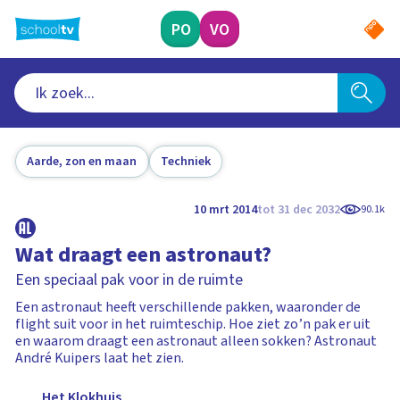
Ga
naar
PO
VO
hoofdinhoud
Aarde, zon en maan
Techniek
10 mrt 2014
tot 31 dec 2032
90.1k
Wat draagt een astronaut?
Een speciaal pak voor in de ruimte
Een astronaut heeft verschillende pakken, waaronder de
flight suit voor in het ruimteschip. Hoe ziet zo’n pak er uit
en waarom draagt een astronaut alleen sokken? Astronaut
André Kuipers laat het zien.
Het Klokhuis