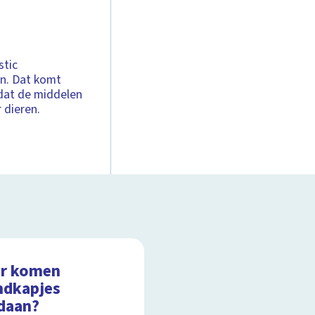
stic
n. Dat komt
 dat de middelen
r dieren.
r komen
dkapjes
daan?