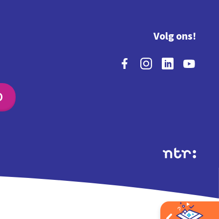
Volg ons!
O
Extra's