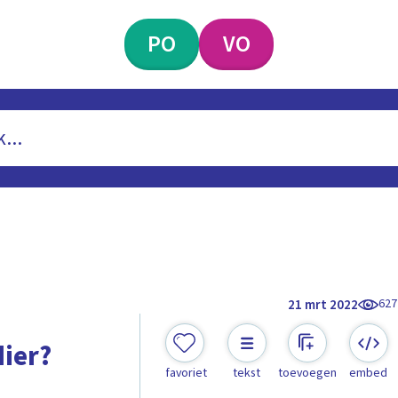
PO
VO
627
21 mrt 2022
dier?
favoriet
tekst
toevoegen
embed
n