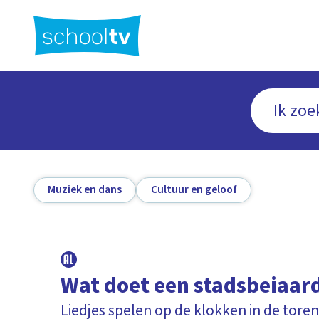
Ga
naar
hoofdinhoud
Muziek en dans
Cultuur en geloof
Wat doet een stadsbeiaar
Liedjes spelen op de klokken in de tore