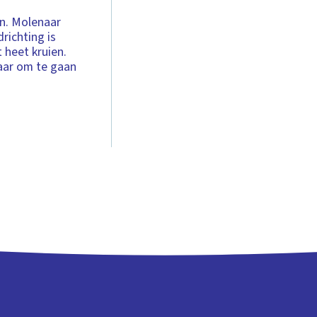
en. Molenaar
drichting is
 heet kruien.
laar om te gaan