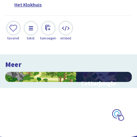
Het Klokhuis
favoriet
tekst
toevoegen
embed
Meer
Letterjungle
Interactieve
schoolplaat met
letters en klanken
Schoolplaat