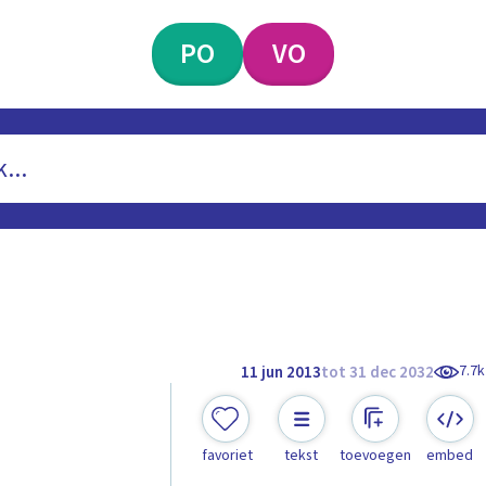
PO
VO
7.7k
11 jun 2013
tot 31 dec 2032
favoriet
tekst
toevoegen
embed