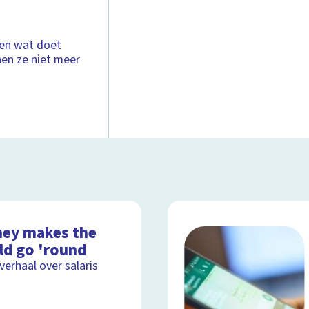
 en wat doet
nen ze niet meer
ey makes the
ld go 'round
lverhaal over salaris