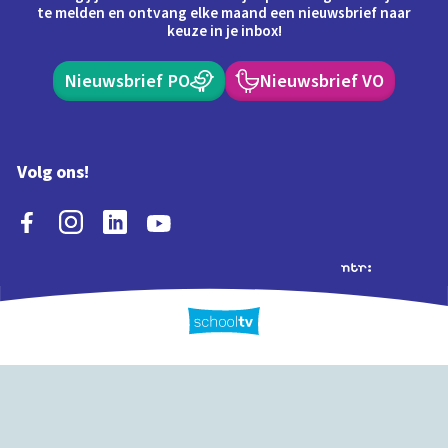
te melden en ontvang elke maand een nieuwsbrief naar
keuze in je inbox!
Nieuwsbrief PO
Nieuwsbrief VO
Volg ons!
Extra's
Schooltv biedt meer
Quiz
Schoolplaat
Tijd
dan video's! Ontdek