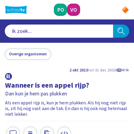
Ga
naar
PO
VO
hoofdinhoud
Overige organismen
2 okt 2013
tot 31 dec 2032
8.5k
Wanneer is een appel rijp?
Dan kun je hem pas plukken
Als een appel rijp is, kun je hem plukken. Als hij nog niet rijp
is, zit hij nog vast aan de tak. En dan is hij ook nog helemaal
niet lekker.