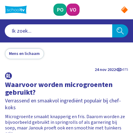
Ga
naar
PO
VO
hoofdinhoud
Mens en lichaam
24 nov 2022
375
Waarvoor worden microgroenten
gebruikt?
Verrassend en smaakvol ingrediënt populair bij chef-
koks
Microgroente smaakt knapperig en fris. Daarom worden ze
bijvoorbeeld gebruikt in springrolls of als garnering bij
soep, maar Janouk proeft ook een smoothie met tuinkers