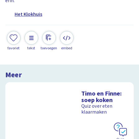
erin.
Het Klokhuis
favoriet
tekst
toevoegen
embed
Meer
Timo en Finne:
soep koken
Quiz over eten
klaarmaken