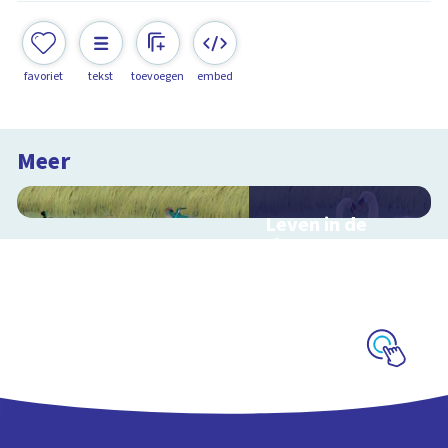
favoriet
tekst
toevoegen
embed
Meer
Leven in de
sloot
Interactieve
schoolplaat over het
slootleven
Schoolplaat