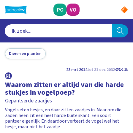
Ga
naar
PO
VO
hoofdinhoud
Dieren en planten
23 mrt 2014
tot 31 dec 2032
2.2k
Waarom zitten er altijd van die harde
stukjes in vogelpoep?
Gepantserde zaadjes
Vogels eten besjes, en daar zitten zaadjes in. Maar om die
zaden heen zit een heel harde buitenkant. Een soort
pantser eigenlijk. En daardoor verteert de vogel wel het
besje, maar niet het zaadje.