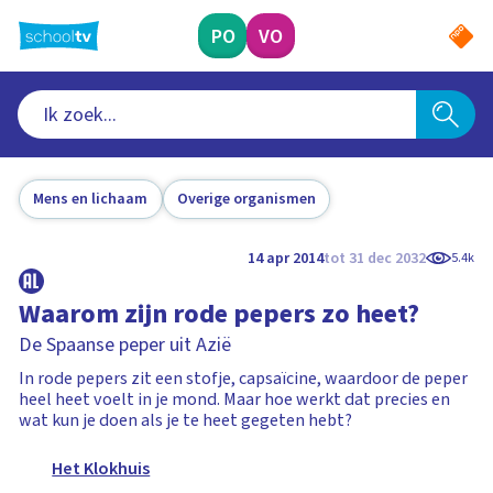
Ga
naar
PO
VO
hoofdinhoud
Mens en lichaam
Overige organismen
14 apr 2014
tot 31 dec 2032
5.4k
Waarom zijn rode pepers zo heet?
De Spaanse peper uit Azië
In rode pepers zit een stofje, capsaïcine, waardoor de peper
heel heet voelt in je mond. Maar hoe werkt dat precies en
wat kun je doen als je te heet gegeten hebt?
Het Klokhuis