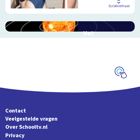
Scrollverhaal
Het
zonnestelsel in
3D
Reis mee door ons
zonnestelsel
Schoolplaat
Contact
Veelgestelde vragen
Over Schooltv.nl
Privacy