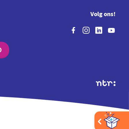
Volg ons!
O
Extra's