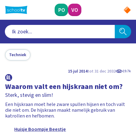
Ga
naar
PO
VO
hoofdinhoud
Techniek
15 jul 2014
tot 31 dec 2032
19.7k
Waarom valt een hijskraan niet om?
Sterk, stevig en slim!
Een hijskraan moet hele zware spullen hijsen en toch valt
die niet om. De hijskraan maakt namelijk gebruik van
katrollen en hefbomen.
Huisje Boompje Beestje