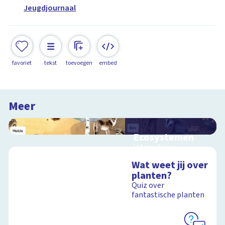
Jeugdjournaal
favoriet
tekst
toevoegen
embed
Meer
Ecosystemen
Interactieve
schoolplaat over de
Wat weet jij over
Veluwe
planten?
Quiz over
fantastische planten
Schoolplaat