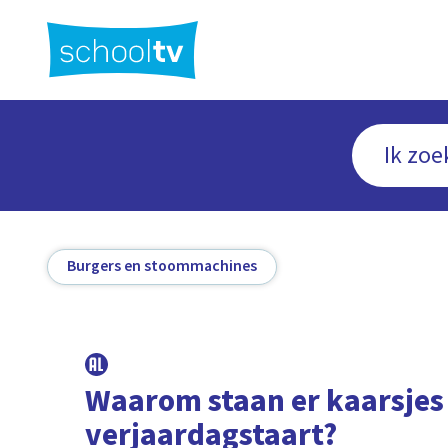
Ga
naar
hoofdinhoud
Burgers en stoommachines
Waarom staan er kaarsjes
verjaardagstaart?